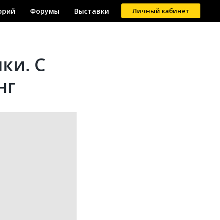
орий
Форумы
Выставки
Личный кабинет
ки. С
нг