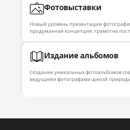
Фотовыставки
Новый уровень презентации фотограф
продуманная концепция, грамотно пос
Издание альбомов
Создание уникальных фотоальбомов сов
ведущими фотографами дикой природ
ПОДПИШИТЕСЬ НА NPT
следите за самыми важными событиями
в мире природной фотографии