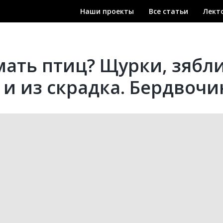
Наши проекты
Все статьи
Лект
мать птиц? Щурки, зябли
 и из скрадка. Бердвочи