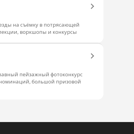
езды на съёмку в потрясающей
лекции, воркшопы и конкурсы
 главный пейзажный фотоконкурс
е номинаций, большой призовой
ПОДПИСАТЬСЯ
х и соглашаюсь