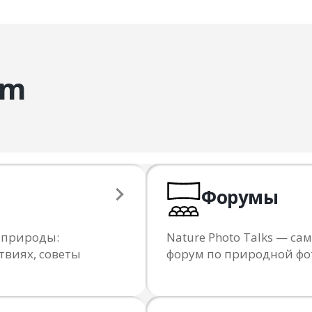
am
Форумы
 природы:
Nature Photo Talks — 
твиях, советы
форум по природной ф