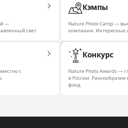
Кэмпы
ий —
Nature Photo Camp — вы
тавленный свет
компании. Интересные 
Конкурс
местно с
Nature Photo Awards —
ы
в России. Разнообрази
фонд
Я даю согласие на обработку персональных данны
с
политикой конфиденциальности