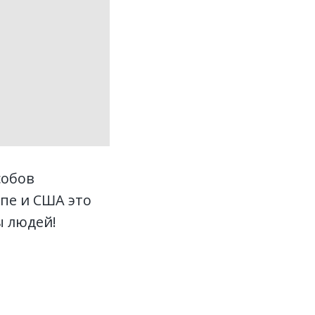
собов
пе и США это
ы людей!