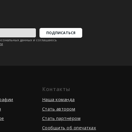
Контакты
графии
Наша команда
вернуться наверх ↑
н
Стать автором
be
Стать партнёром
Сообщить об опечатках