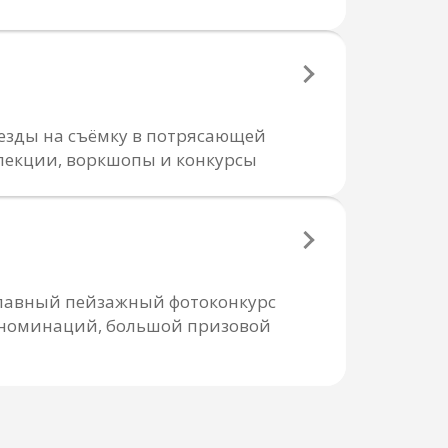
езды на съёмку в потрясающей
лекции, воркшопы и конкурсы
 главный пейзажный фотоконкурс
е номинаций, большой призовой
ПОДПИСАТЬСЯ
х и соглашаюсь