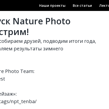
Наши проекты
Все статьи
Лект
к Nature Photo
стрим!
собираем друзей, подводим итоги года,
вляем результаты зимнего
re Photo Team:
est
ейзаж»:
tags/npt_tenba/