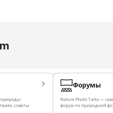
am
Форумы
 природы:
Nature Photo Talks — 
твиях, советы
форум по природной ф