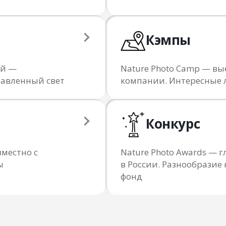
Кэмпы
ий —
Nature Photo Camp — вы
тавленный свет
компании. Интересные 
Конкурс
местно с
Nature Photo Awards —
ы
в России. Разнообрази
фонд
Я даю согласие на обработку персональных данны
с
политикой конфиденциальности