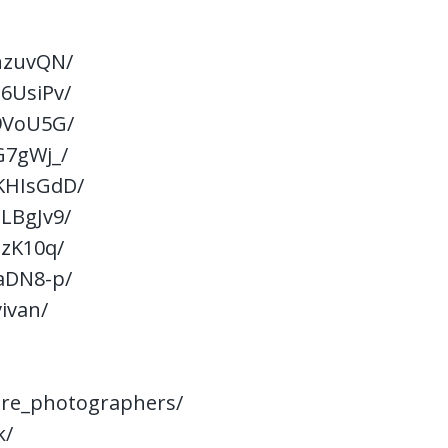
nzuvQN/
6UsiPv/
9VoU5G/
G7gWj_/
KHIsGdD/
LBgJv9/
jzK10q/
aDN8-p/
ivan/
ure_photographers/
k/