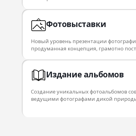
Фотовыставки
Новый уровень презентации фотограф
продуманная концепция, грамотно пос
Издание альбомов
Создание уникальных фотоальбомов сов
ведущими фотографами дикой природ
ПОДПИШИТЕСЬ НА NPT
следите за самыми важными событиями
в мире природной фотографии