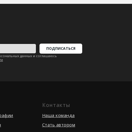
Контакты
вернуться наверх ↑
графии
Наша команда
н
Стать автором