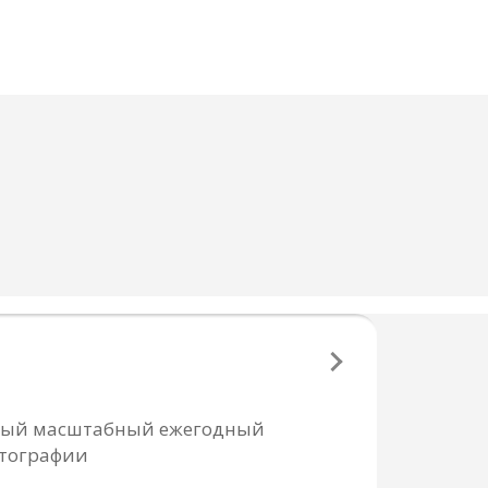
cамый масштабный ежегодный
отографии