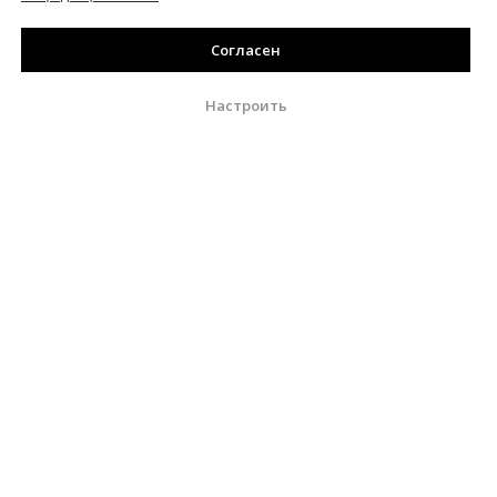
Согласен
Настроить
Nature Photo Team
Наши проекты
Статьи по фото
Полезные статьи от лучших фотографов