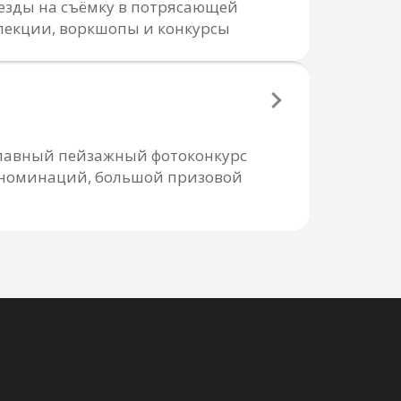
езды на съёмку в потрясающей
лекции, воркшопы и конкурсы
 главный пейзажный фотоконкурс
е номинаций, большой призовой
ПОДПИСАТЬСЯ
х и соглашаюсь