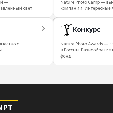
ий —
Nature Photo Camp — вы
тавленный свет
компании. Интересные 
Конкурс
местно с
Nature Photo Awards —
ы
в России. Разнообрази
фонд
Я даю согласие на обработку персональных данны
с
политикой конфиденциальности