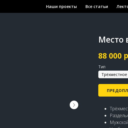
Наши проекты
Все статьи
Лект
Место 
р
88 000
Тип
ПРЕДОПЛА
Трёхмес
Раздель
Мужской