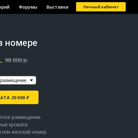
орий
Форумы
Выставки
Личный кабинет
в номере
.
р.
98 000
ТА 20 000 ₽
тное размещение
ные кровати
 или женский номер