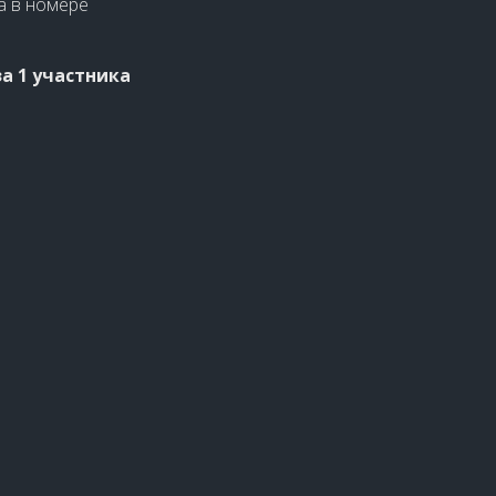
а в номере
а 1 участника