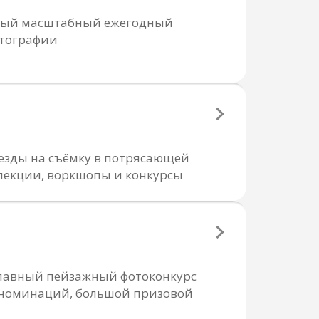
cамый масштабный ежегодный
отографии
езды на съёмку в потрясающей
лекции, воркшопы и конкурсы
 главный пейзажный фотоконкурс
е номинаций, большой призовой