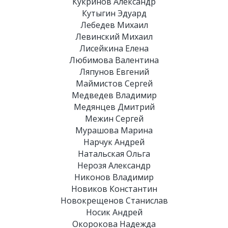
Кукринов Александр
Кутыгин Эдуард
Лебедев Михаил
Левинский Михаил
Лисейкина Елена
Любимова Валентина
Ляпунов Евгений
Маймистов Сергей
Медведев Владимир
Медянцев Дмитрий
Межин Сергей
Мурашова Марина
Нарчук Андрей
Натальская Ольга
Нерозя Александр
Никонов Владимир
Новиков Константин
Новокрещенов Станислав
Носик Андрей
Окорокова Надежда