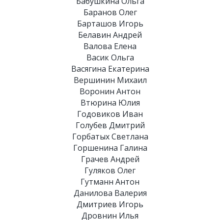
Бабушкина Ольга
Баранов Олег
Барташов Игорь
Белавин Андрей
Валова Елена
Васик Ольга
Васягина Екатерина
Вершинин Михаил
Воронин Антон
Втюрина Юлия
Годовиков Иван
Голубев Дмитрий
Горбатых Светлана
Горшенина Галина
Грачев Андрей
Гуляков Олег
Гутманн Антон
Данилова Валерия
Дмитриев Игорь
Дровнин Илья