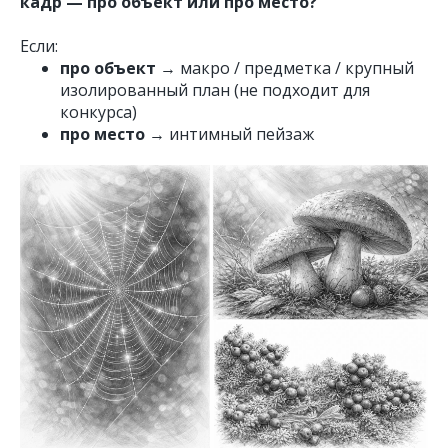
кадр — про объект или про место?
Если:
про объект
→ макро / предметка / крупный
изолированный план (не подходит для
конкурса)
про место
→ интимный пейзаж