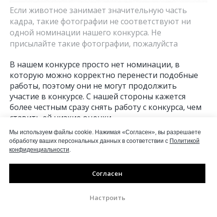
Если животное занимает значительную часть
кадра, такие фотографии не соответствуют ни
одной номинации нашего конкурса. Не
присылайте такие фотографии, пожалуйста
В нашем конкурсе просто нет номинации, в
которую можно корректно перенести подобные
работы, поэтому они не могут продолжить
участие в конкурсе. С нашей стороны кажется
более честным сразу снять работу с конкурса, чем
ставить ей низкие оценки.
Мы используем файлы cookie. Нажимая «Согласен», вы разрешаете
Это никак не связано с качеством или
обработку ваших персональных данных в соответствии с
Политикой
художественной ценностью снимка. Мы искренне
конфиденциальности
.
рекомендуем отправлять такие кадры на
профильные wildlife-конкурсы, например на
Согласен
«Золотую Черепаху» — у многих подобных работ
там действительно есть высокий шанс на успех.
Настроить
Если фотография снята с голосования, это не
означает что «нам не понравилось». Только то,